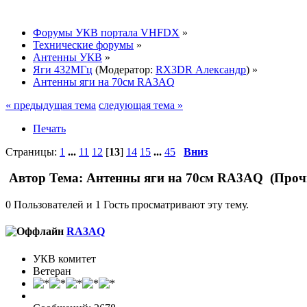
Форумы УКВ портала VHFDX
»
Технические форумы
»
Антенны УКВ
»
Яги 432МГц
(Модератор:
RX3DR Александр
) »
Антенны яги на 70см RA3AQ
« предыдущая тема
следующая тема »
Печать
Страницы:
1
...
11
12
[
13
]
14
15
...
45
Вниз
Автор
Тема: Антенны яги на 70см RA3AQ (Прочи
0 Пользователей и 1 Гость просматривают эту тему.
RA3AQ
УКВ комитет
Ветеран