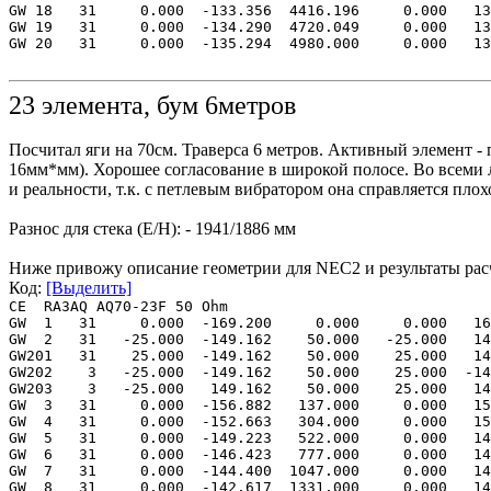
GW 18 31 0.000 -133.356 4416.196 0.000 133
GW 19 31 0.000 -134.290 4720.049 0.000 134
GW 20 31 0.000 -135.294 4980.000 0.000 135
23 элемента, бум 6метров
Посчитал яги на 70см. Траверса 6 метров. Активный элемент -
16мм*мм). Хорошее согласование в широкой полосе. Во всеми 
и реальности, т.к. с петлевым вибратором она справляется плох
Разнос для стека (E/H): - 1941/1886 мм
Ниже привожу описание геометрии для NEC2 и результаты расче
Код:
[Выделить]
CE RA3AQ AQ70-23F 50 Ohm
GW 1 31 0.000 -169.200 0.000 0.000 16
GW 2 31 -25.000 -149.162 50.000 -25.000 1
GW201 31 25.000 -149.162 50.000 25.000 14
GW202 3 -25.000 -149.162 50.000 25.000 -1
GW203 3 -25.000 149.162 50.000 25.000 14
GW 3 31 0.000 -156.882 137.000 0.000 156
GW 4 31 0.000 -152.663 304.000 0.000 152
GW 5 31 0.000 -149.223 522.000 0.000 149
GW 6 31 0.000 -146.423 777.000 0.000 146
GW 7 31 0.000 -144.400 1047.000 0.000 144
GW 8 31 0.000 -142.617 1331.000 0.000 142