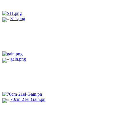
S11.png
gain.png
70cm-21el-Gain.pn