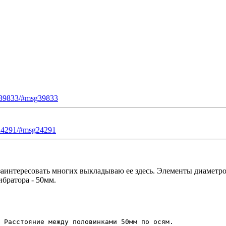
sg39833/#msg39833
sg24291/#msg24291
 заинтересовать многих выкладываю ее здесь. Элементы диаметр
братора - 50мм.
Расстояние между половинками 50мм по осям.