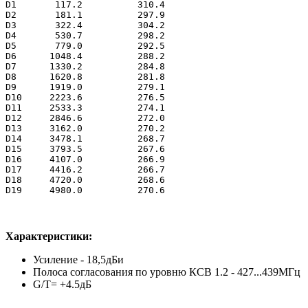
D1
117.2
310.4
D2
181.1
297.9
D3
322.4
304.2
D4
530.7
298.2
D5
779.0
292.5
D6
1048.4
288.2
D7
1330.2
284.8
D8
1620.8
281.8
D9
1919.0
279.1
D10
2223.6
276.5
D11
2533.3
274.1
D12
2846.6
272.0
D13
3162.0
270.2
D14
3478.1
268.7
D15
3793.5
267.6
D16
4107.0
266.9
D17
4416.2
266.7
D18
4720.0
268.6
D19
4980.0
270.6
Характеристики:
Усиление - 18,5дБи
Полоса согласования по уровню КСВ 1.2 - 427...439МГц
G/T= +4.5дБ