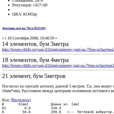
Сообщений: 2678
Репутация: +417/-60
QRA: KO85sp
Антенны яги на 70см RA3AQ
«
:
18 Сентября 2008, 10:46:59 »
14 элементов, бум 3метра
http://forum.vhfdx.ru/yagi-432mgts/antenny-yagi-na-70sm-ra3aq/m
18 элементов, бум 4метра
http://forum.vhfdx.ru/yagi-432mgts/antenny-jagi-na-70sm-ra3aq/m
21 элемент, бум 5метров
Посчитал по просьбе антенну длиной 5 метров. Т.к. она может
16мм*мм), Расстояние между центрами половинок петлевого ви
Код:
[Выделить]
#
X[mm]
Длина эл. [mm]
R1
0.0
339.4
A
50.0
299.0 <--- Петлевой вибратор. 