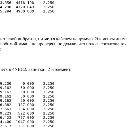
.356 4416.196 2.250
.290 4720.049 2.250
.294 4980.000 2.250
 петлевой вибратор, питается кабелем напрямую. Элементы диам
любимой ммана не проверял, но думаю, что полоса согласования
о.
та в 4NEC2. Запитка - 2-й элемент.
9.200 0.000 2.250
49.162 50.000 2.250
9.162 50.000 2.250
49.162 50.000 2.250
9.162 50.000 2.250
.882 137.000 2.250
.663 304.000 2.250
.223 522.000 2.250
.423 777.000 2.250
.400 1047.000 2.250
.617 1331.000 2.250